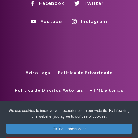
Facebook
Twitter
Youtube
Instagram
Aviso Legal
Política de Privacidade
Política de Direitos Autorais
HTML Sitemap
XML Sitemap
We use cookies to improve your experience on our website. By browsing
this website, you agree to our use of cookies.
Copyright © 2026 Quantum-Touch. All rights reserved.
Ok, I've understood!
www.quantumtouch.com