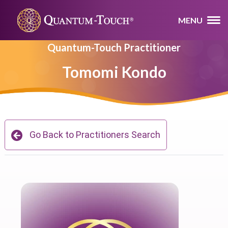
MENU
Quantum-Touch Practitioner
Tomomi Kondo
Go Back to Practitioners Search