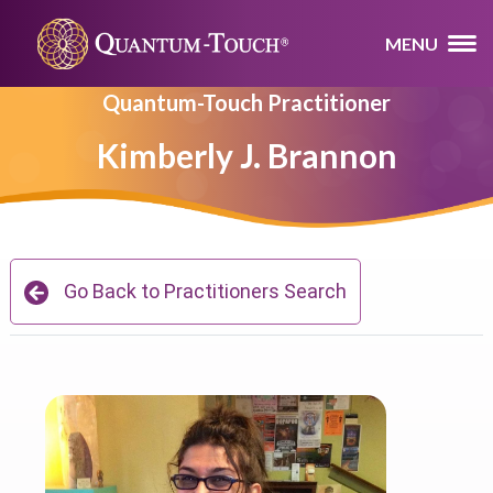
MENU
Quantum-Touch Practitioner
Kimberly J. Brannon
Go Back to Practitioners Search