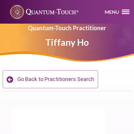
MENU
Quantum-Touch Practitioner
Tiffany Ho
Go Back to Practitioners Search