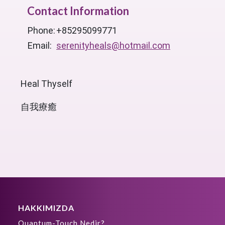
Contact Information
Phone:
+85295099771
Email:
serenityheals@hotmail.com
Heal Thyself
自我療癒
HAKKIMIZDA
Quantum-Touch Nedir?