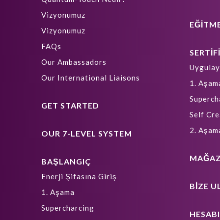
Vizyonumuz
EĞİTM
Vizyonumuz
FAQs
SERTİF
Our Ambassadors
Uygulay
Our International Liaisons
1. Aşam
Superch
GET STARTED
Self Cre
2. Aşam
OUR 7-LEVEL SYSTEM
MAĞA
BAŞLANGIÇ
Enerji Şifasına Giriş
BIZE U
1. Aşama
Supercharcing
HESAB