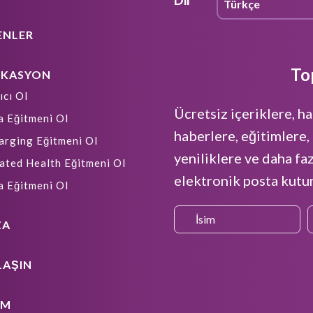
ENLER
To
İKASYON
ıcı Ol
Ücretsiz içeriklere, ha
a Eğitmeni Ol
haberlere, eğitimlere, 
arging Eğitmeni Ol
yeniliklere ve daha fa
ated Health Eğitmeni Ol
elektronik posta kutun
a Eğitmeni Ol
ZA
LAŞIN
IM