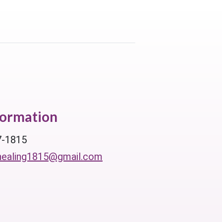
formation
7-1815
healing1815@gmail.com