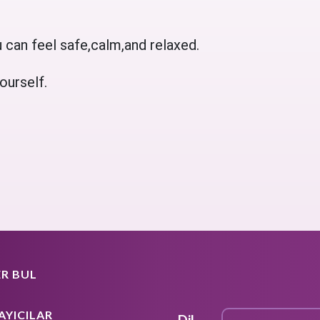
 can feel safe,calm,and relaxed.
ourself.
R BUL
AYICILAR
Dil