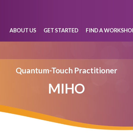
ABOUT US
GET STARTED
FIND A WORKSHO
Quantum-Touch Practitioner
MIHO