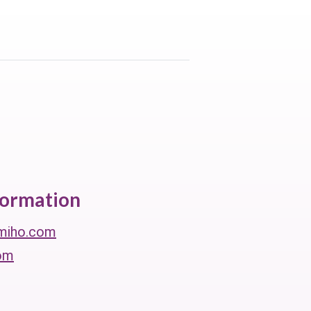
formation
miho.com
om