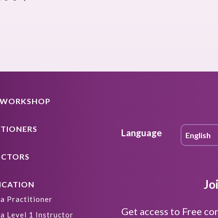
A WORKSHOP
ITIONERS
Language
UCTORS
Jo
ICATION
a Practitioner
Get access to Free co
a Level 1 Instructor