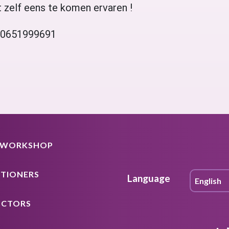
et zelf eens te komen ervaren !
e 0651999691
A WORKSHOP
ITIONERS
Language
UCTORS