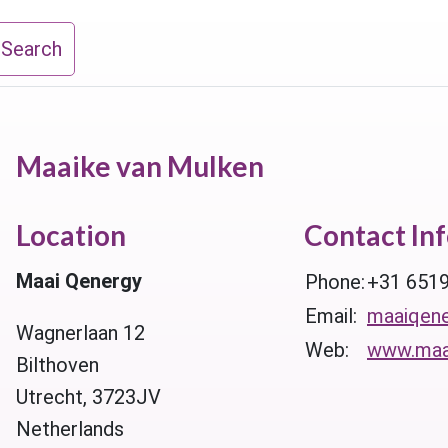
 Search
Maaike van Mulken
Location
Contact In
Maai Qenergy
Phone:
+31 651
Email:
maaiqen
Wagnerlaan 12
Web:
www.maai
Bilthoven
Utrecht, 3723JV
Netherlands