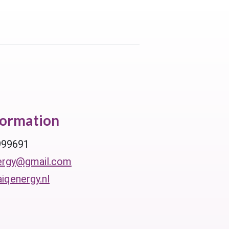
formation
999691
ergy@gmail.com
qenergy.nl