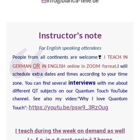
info@bianca-telle.de
Instructor's note
For English speaking attendees
❣
People from all continents are welcome
I TEACH IN
OR
GERMAN
IN ENGLISH online in ZOOM format.
I will
schedule extra dates and times according to your time
interviews
zone. You can find several
with me about
different QT subjects on our Quantum Touch YouTube
channel. See also my video:
"Why I love Quantum
https://youtu.be/psw9_3RzOug
Touch":
I teach during the week on demand as well
!
>
f.e. in a 4-part-serie á 3 hours