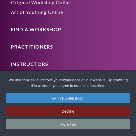
Original Workshop Online
Art of Youthing Online
FIND A WORKSHOP
PRACTITIONERS
INSTRUCTORS
We use cookies to improve your experience on our website. By browsing
CERTIFICATION
this website, you agree to our use of cookies.
Become a Practitioner
Ok, I've understood!
Become a Level 1 Instructor
Become a Level 2 Instructor
Decline
Become a Level 3 Instructor
More Info
Become a Level 4 Instructor