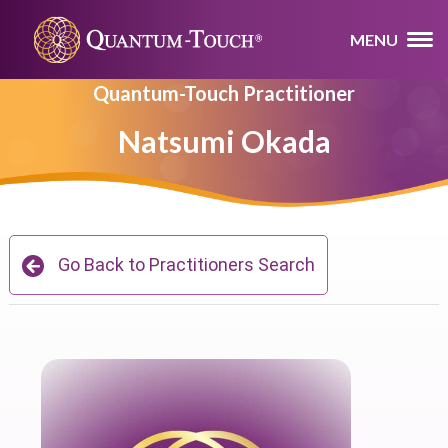
MENU
Quantum-Touch Practitioner
Natsumi Okada
Go Back to Practitioners Search