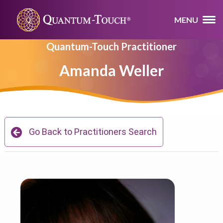
MENU
Quantum-Touch Practitioner
Amanda Weller
Go Back to Practitioners Search