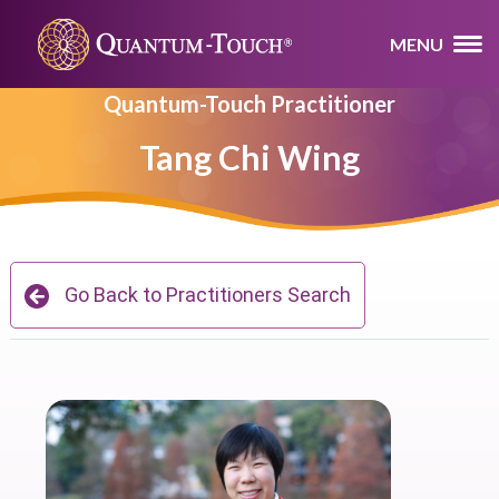
MENU
Quantum-Touch Practitioner
Tang Chi Wing
Go Back to Practitioners Search