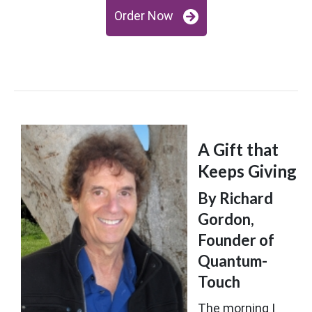
Order Now
A Gift that
Keeps Giving
By Richard
Gordon,
Founder of
Quantum-
Touch
The morning I