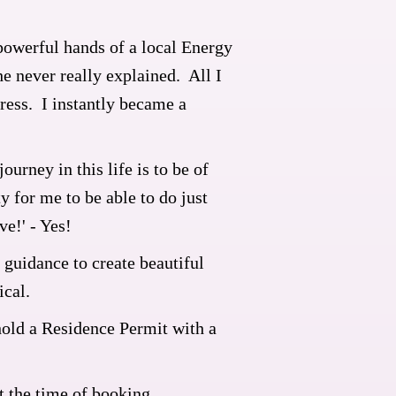
powerful hands of a local Energy
e never really explained. All I
ress. I instantly became a
urney in this life is to be of
 for me to be able to do just
e!' - Yes!
 guidance to create beautiful
ical.
hold a Residence Permit with a
at the time of booking.