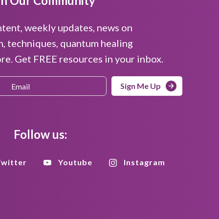
in Our Community
ntent, weekly updates, news on
n, techniques, quantum healing
e. Get FREE resources in your inbox.
Sign Me Up
Follow us:
witter
Youtube
Instagram