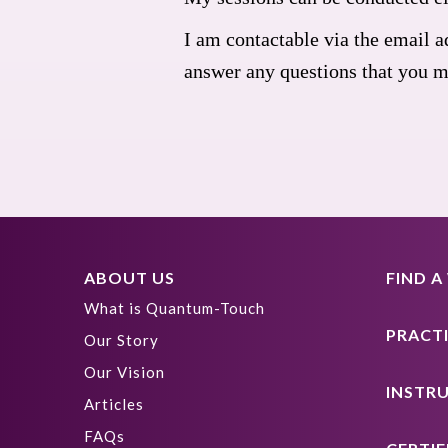
I am contactable via the email a
answer any questions that you 
ABOUT US
FIND 
What is Quantum-Touch
PRACT
Our Story
Our Vision
INSTR
Articles
FAQs