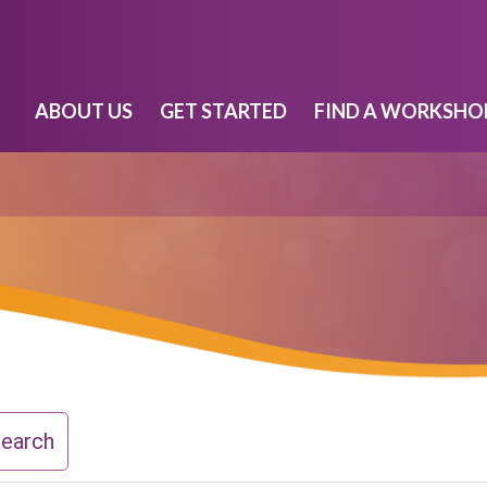
ABOUT US
GET STARTED
FIND A WORKSHO
Search