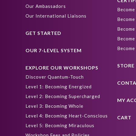
CERTIF
Our Ambassadors
Become 
Our International Liaisons
Become 
Become 
GET STARTED
Become 
Become 
OUR 7-LEVEL SYSTEM
STORE
EXPLORE OUR WORKSHOPS
Discover Quantum-Touch
CONTA
Level 1: Becoming Energized
Level 2: Becoming Supercharged
MY AC
Level 3: Becoming Whole
Level 4: Becoming Heart-Conscious
CART
Level 5: Becoming Miraculous
Workshop Fees and Policies