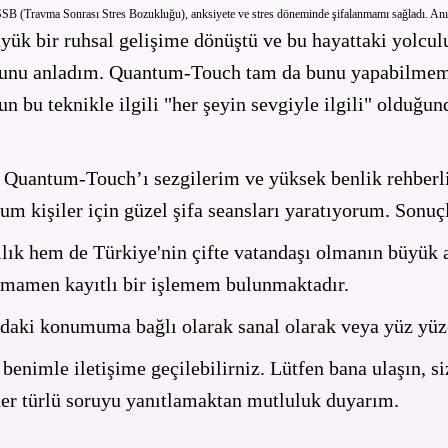
 TSSB (Travma Sonrası Stres Bozukluğu), anksiyete ve stres döneminde şifalanmamı sağladı. 
ük bir ruhsal gelişime dönüştü ve bu hayattaki yolc
ğunu anladım. Quantum-Touch tam da bunu yapabilmem
n bu teknikle ilgili "her şeyin sevgiyle ilgili" olduğ
k, Quantum-Touch’ı sezgilerim ve yüksek benlik rehberli
um kişiler için güzel şifa seansları yaratıyorum. Sonuç
lık hem de Türkiye'nin çifte vatandaşı olmanın büyük 
tamamen kayıtlı bir işlemem bulunmaktadır.
ndaki konumuma bağlı olarak sanal olarak veya yüz yüz
 benimle iletişime geçilebilirniz. Lütfen bana ulaşın, 
 her türlü soruyu yanıtlamaktan mutluluk duyarım.