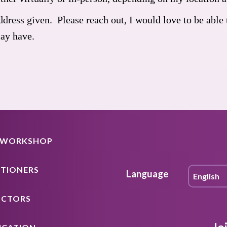
ddress given. Please reach out, I would love to be able
may have.
A WORKSHOP
ITIONERS
Language
UCTORS