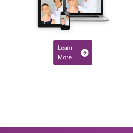
y
Learn
More