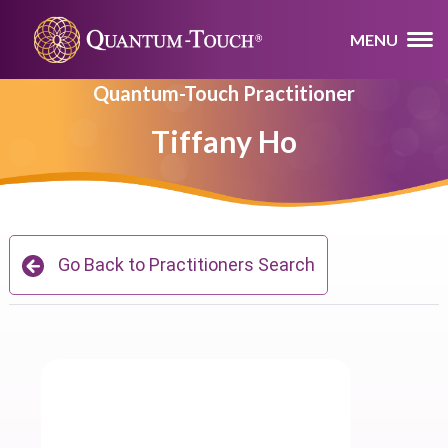
MENU
Quantum-Touch Practitioner
Tiffany Ho
Go Back to Practitioners Search