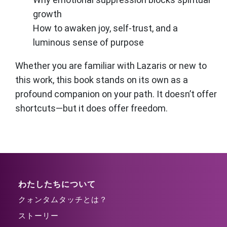
growth
How to awaken joy, self-trust, and a
luminous sense of purpose
Whether you are familiar with Lazaris or new to
this work, this book stands on its own as a
profound companion on your path. It doesn’t offer
shortcuts—but it does offer freedom.
わたしたちについて
クォンタムタッチとは？
ストーリー