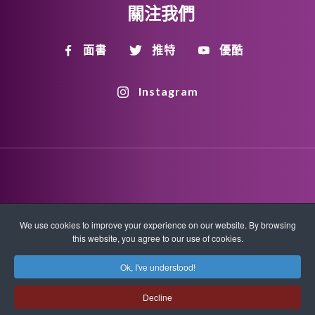
關注我們
面書
推特
優酷
Instagram
Disclaimer
Privacy Policy
Copyright Policy
We use cookies to improve your experience on our website. By browsing
this website, you agree to our use of cookies.
HTML Sitemap
XML Sitemap
Ok, I've understood!
版權所有 © 2026 Quantum-Touch。保留所有權利。
Decline
www.quantumtouch.com