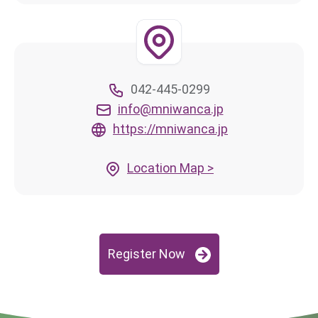
042-445-0299
info@mniwanca.jp
https://mniwanca.jp
Location Map >
Register Now