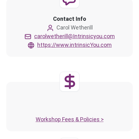
Contact Info
Carol Wetherill
carolwetherill@Intrinsicyou.com
https://www.intrinsicYou.com
Workshop Fees & Policies >