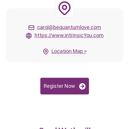
carol@bequantumlove.com
https://www.intrinsicYou.com
Location Map >
Register Now