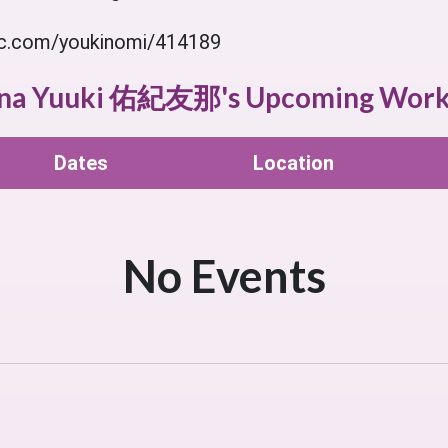
com/youkinomi/414189
na Yuuki 佑紀友那's Upcoming Work
Dates
Location
No Events