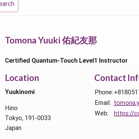
earch
Tomona Yuuki 佑紀友那
Certified Quantum-Touch Level1 Instructor
Location
Contact In
Yuukinomi
Phone:
+818051
Email:
tomona.
Hino
Web:
https://
Tokyo, 191-0033
Japan