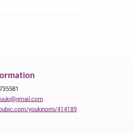
formation
735581
yuuki@gmail.com
coubic.com/youkinomi/414189